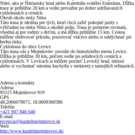
Nitre, ako je Nitriansky hrad alebo Katedrála svätého Emeráma. Dĺžka
trasy je približne 20 km a vedie prevažne po dobre udržiavaných
cyklotrasách a cestách.
Okruh okolo rieky Nitra
Táto trasa je ideálna pre tých, ktorí chcú zažiť pokojné jazdy s
výhľadmi na rieku Nitra a okolité polia. Trasa je pomerne rovinatá,
vhodná aj pre rodiny s deťmi, a má dĺžku približne 15 km. Cestou
môžete obdivovať prírodu, pozorovať vtáctvo alebo si oddýchnuť pri
brehu rieky.
Cyklotrasa do obce Levice
Táto trasa vás z Mojmíoviec zavedie do historického mesta Levice.
Dĺžka je približne 30 km, pričom vedie po asfaltových cestách a
cyklotrasách. V Levícach si môžete pozrieť Levický hrad, múzeá
alebo si vychutnať miestnu kuchyňu v niektorej z tamojších reštaurácií.
Adresa a kontakty
Adresa
95115 Mojmírovce 919
GPS
48.2066078071, 18.0609360586
Telefón
+421 907 846 040
E-mail
recepcia@kastielmojmirovce.sk
Web
http://www.kastielmojmirovce.sk/