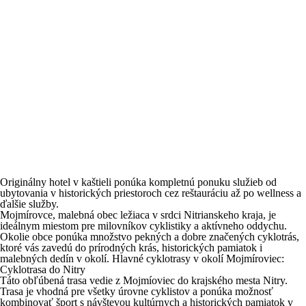
Originálny hotel v kaštieli ponúka kompletnú ponuku služieb od
ubytovania v historických priestoroch cez reštauráciu až po wellness a
ďalšie služby.
Mojmírovce, malebná obec ležiaca v srdci Nitrianskeho kraja, je
ideálnym miestom pre milovníkov cyklistiky a aktívneho oddychu.
Okolie obce ponúka množstvo pekných a dobre značených cyklotrás,
ktoré vás zavedú do prírodných krás, historických pamiatok i
malebných dedín v okolí. Hlavné cyklotrasy v okolí Mojmíroviec:
Cyklotrasa do Nitry
Táto obľúbená trasa vedie z Mojmíoviec do krajského mesta Nitry.
Trasa je vhodná pre všetky úrovne cyklistov a ponúka možnosť
kombinovať šport s návštevou kultúrnych a historických pamiatok v