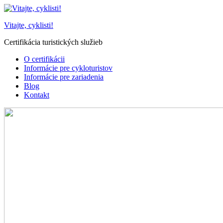
Prejsť
na
Vitajte, cyklisti!
obsah
Certifikácia turistických služieb
O certifikácii
Informácie pre cykloturistov
Informácie pre zariadenia
Blog
Kontakt