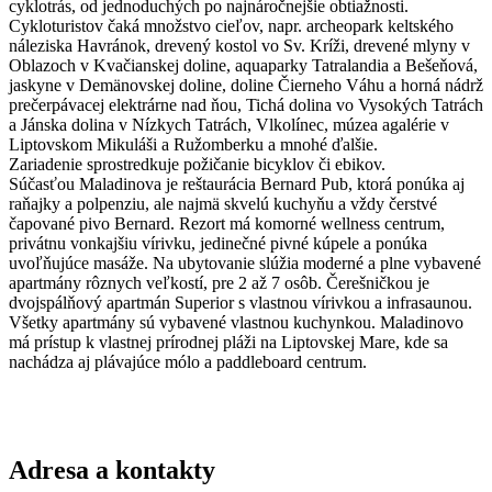
cyklotrás, od jednoduchých po najnáročnejšie obtiažnosti.
Cykloturistov čaká množstvo cieľov, napr. archeopark keltského
náleziska Havránok, drevený kostol vo Sv. Kríži, drevené mlyny v
Oblazoch v Kvačianskej doline, aquaparky Tatralandia a Bešeňová,
jaskyne v Demänovskej doline, doline Čierneho Váhu a horná nádrž
prečerpávacej elektrárne nad ňou, Tichá dolina vo Vysokých Tatrách
a Jánska dolina v Nízkych Tatrách, Vlkolínec, múzea agalérie v
Liptovskom Mikuláši a Ružomberku a mnohé ďalšie.
Zariadenie sprostredkuje požičanie bicyklov či ebikov.
Súčasťou Maladinova je reštaurácia Bernard Pub, ktorá ponúka aj
raňajky a polpenziu, ale najmä skvelú kuchyňu a vždy čerstvé
čapované pivo Bernard. Rezort má komorné wellness centrum,
privátnu vonkajšiu vírivku, jedinečné pivné kúpele a ponúka
uvoľňujúce masáže. Na ubytovanie slúžia moderné a plne vybavené
apartmány rôznych veľkostí, pre 2 až 7 osôb. Čerešničkou je
dvojspálňový apartmán Superior s vlastnou vírivkou a infrasaunou.
Všetky apartmány sú vybavené vlastnou kuchynkou. Maladinovo
má prístup k vlastnej prírodnej pláži na Liptovskej Mare, kde sa
nachádza aj plávajúce mólo a paddleboard centrum.
Adresa a kontakty