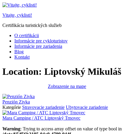
Prejsť
na
Vitajte, cyklisti!
obsah
Certifikácia turistických služieb
O certifikácii
Informácie pre cykloturistov
Informácie pre zariadenia
Blog
Kontakt
Location:
Liptovský Mikuláš
Zobrazenie na mape
Penzión Zivka
Kategórie
Stravovacie zariadenie
Ubytovacie zariadenie
Mara Camping / ATC Liptovský Trnovec
Warning
: Trying to access array offset on value of type bool in